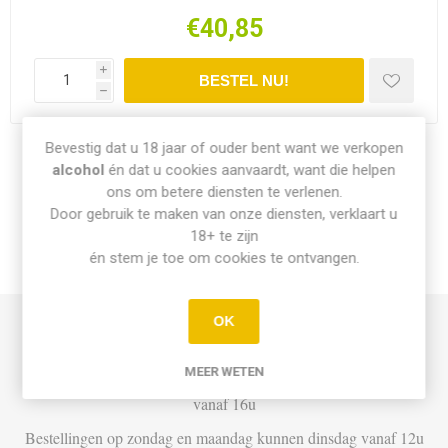
€40,85
i
h
Bevestig dat u 18 jaar of ouder bent want we verkopen
Share:
alcohol
én dat u cookies aanvaardt, want die helpen
ons om betere diensten te verlenen.
Door gebruik te maken van onze diensten, verklaart u
18+ te zijn
én stem je toe om cookies te ontvangen.
INFO PICK-UP & LEVERING
OK
Afhalen
MEER WETEN
Di t.e.m. Za: Vandaag besteld vóór 15u = vandaag af te halen
vanaf 16u
Bestellingen op zondag en maandag kunnen dinsdag vanaf 12u