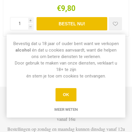
€9,80
i
h
Bevestig dat u 18 jaar of ouder bent want we verkopen
Share:
alcohol
én dat u cookies aanvaardt, want die helpen
ons om betere diensten te verlenen.
Door gebruik te maken van onze diensten, verklaart u
18+ te zijn
én stem je toe om cookies te ontvangen.
INFO PICK-UP & LEVERING
OK
Afhalen
MEER WETEN
Di t.e.m. Za: Vandaag besteld vóór 15u = vandaag af te halen
vanaf 16u
Bestellingen op zondag en maandag kunnen dinsdag vanaf 12u