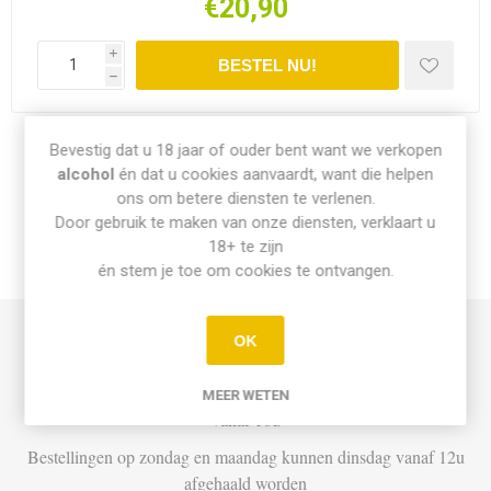
€20,90
i
h
Bevestig dat u 18 jaar of ouder bent want we verkopen
Share:
alcohol
én dat u cookies aanvaardt, want die helpen
ons om betere diensten te verlenen.
Door gebruik te maken van onze diensten, verklaart u
18+ te zijn
INFO PICK-UP & LEVERING
én stem je toe om cookies te ontvangen.
OK
Afhalen
Di t.e.m. Za: Vandaag besteld vóór 15u = vandaag af te halen
MEER WETEN
vanaf 16u
Bestellingen op zondag en maandag kunnen dinsdag vanaf 12u
afgehaald worden