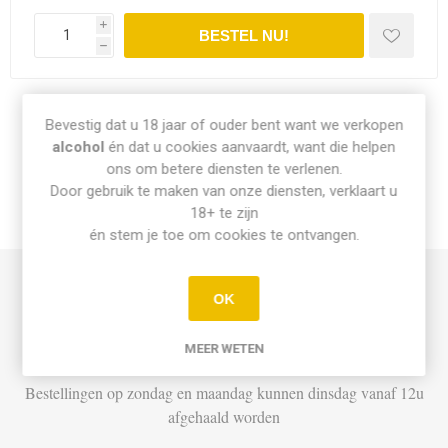
i
h
Share:
Bevestig dat u 18 jaar of ouder bent want we verkopen
alcohol
én dat u cookies aanvaardt, want die helpen
ons om betere diensten te verlenen.
Door gebruik te maken van onze diensten, verklaart u
18+ te zijn
INFO PICK-UP & LEVERING
én stem je toe om cookies te ontvangen.
Afhalen
OK
Di t.e.m. Za: Vandaag besteld vóór 15u = vandaag af te halen
MEER WETEN
vanaf 16u
Bestellingen op zondag en maandag kunnen dinsdag vanaf 12u
afgehaald worden