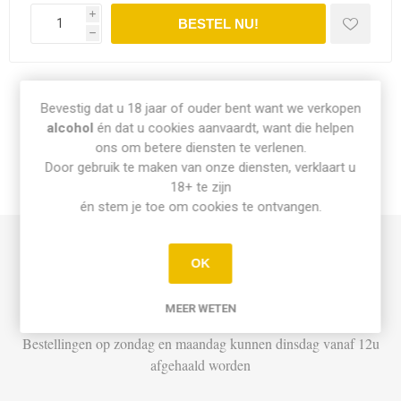
i
h
Share:
Bevestig dat u 18 jaar of ouder bent want we verkopen
alcohol
én dat u cookies aanvaardt, want die helpen
ons om betere diensten te verlenen.
Door gebruik te maken van onze diensten, verklaart u
18+ te zijn
INFO PICK-UP & LEVERING
én stem je toe om cookies te ontvangen.
Afhalen
OK
Di t.e.m. Za: Vandaag besteld vóór 15u = vandaag af te halen
MEER WETEN
vanaf 16u
Bestellingen op zondag en maandag kunnen dinsdag vanaf 12u
afgehaald worden