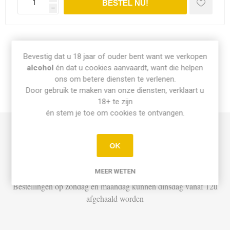
h
Share:
Bevestig dat u 18 jaar of ouder bent want we verkopen
alcohol
én dat u cookies aanvaardt, want die helpen
ons om betere diensten te verlenen.
Door gebruik te maken van onze diensten, verklaart u
INFO PICK-UP & LEVERING
18+ te zijn
én stem je toe om cookies te ontvangen.
Afhalen
OK
Di t.e.m. Za: Vandaag besteld vóór 15u = vandaag af te halen
vanaf 16u
MEER WETEN
Bestellingen op zondag en maandag kunnen dinsdag vanaf 12u
afgehaald worden