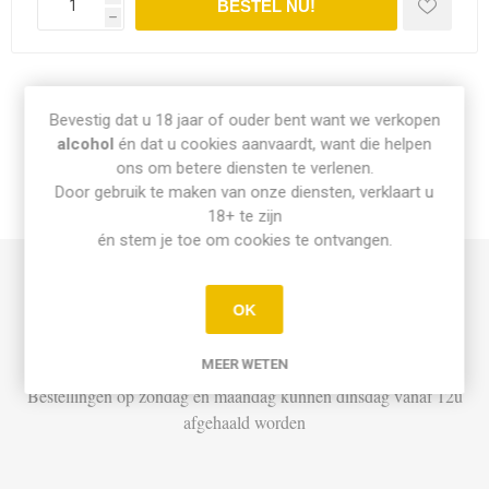
h
Share:
Bevestig dat u 18 jaar of ouder bent want we verkopen
alcohol
én dat u cookies aanvaardt, want die helpen
ons om betere diensten te verlenen.
Door gebruik te maken van onze diensten, verklaart u
INFO PICK-UP & LEVERING
18+ te zijn
én stem je toe om cookies te ontvangen.
Afhalen
OK
Di t.e.m. Za: Vandaag besteld vóór 15u = vandaag af te halen
vanaf 16u
MEER WETEN
Bestellingen op zondag en maandag kunnen dinsdag vanaf 12u
afgehaald worden