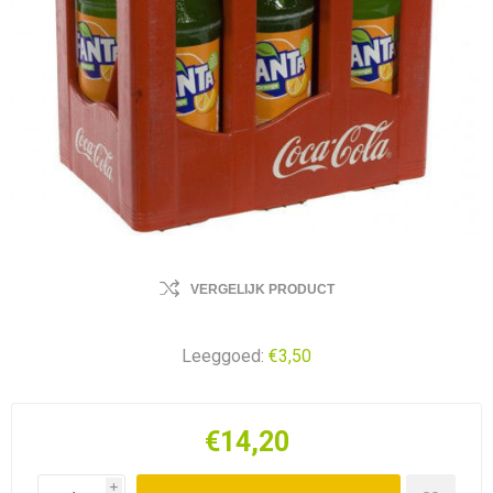
VERGELIJK PRODUCT
Leeggoed:
€3,50
€14,20
i