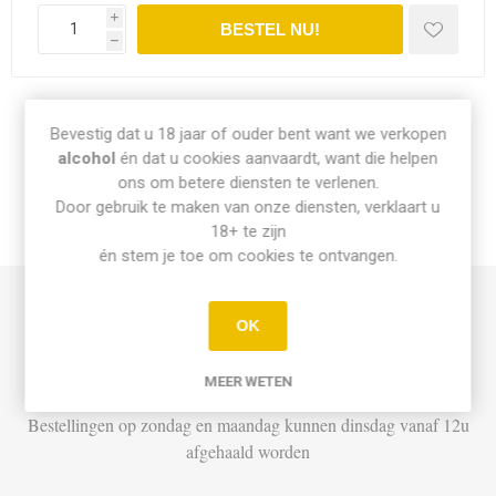
i
h
Share:
Bevestig dat u 18 jaar of ouder bent want we verkopen
alcohol
én dat u cookies aanvaardt, want die helpen
ons om betere diensten te verlenen.
Door gebruik te maken van onze diensten, verklaart u
18+ te zijn
INFO PICK-UP & LEVERING
én stem je toe om cookies te ontvangen.
Afhalen
OK
Di t.e.m. Za: Vandaag besteld vóór 15u = vandaag af te halen
MEER WETEN
vanaf 16u
Bestellingen op zondag en maandag kunnen dinsdag vanaf 12u
afgehaald worden