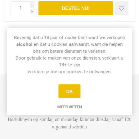
i
h
Share:
Bevestig dat u 18 jaar of ouder bent want we verkopen
alcohol
én dat u cookies aanvaardt, want die helpen
ons om betere diensten te verlenen.
Door gebruik te maken van onze diensten, verklaart u
18+ te zijn
INFO PICK-UP & LEVERING
én stem je toe om cookies te ontvangen.
Afhalen
OK
Di t.e.m. Za: Vandaag besteld vóór 15u = vandaag af te halen
MEER WETEN
vanaf 16u
Bestellingen op zondag en maandag kunnen dinsdag vanaf 12u
afgehaald worden