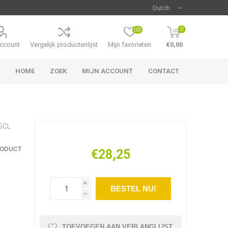
0
(0)
account
Vergelijk productenlijst
Mijn favorieten
€0,00
HOME
ZOEK
MIJN ACCOUNT
CONTACT
5CL
RODUCT
€28,25
i
h
TOEVOEGEN AAN VERLANGLIJST