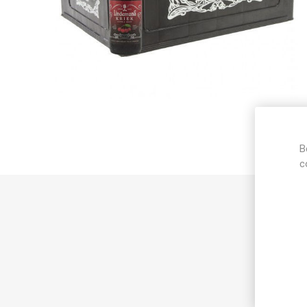
B
c
Best