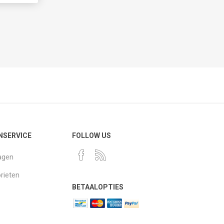
NSERVICE
FOLLOW US
agen
rieten
BETAALOPTIES