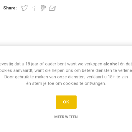
Share:
evestig dat u 18 jaar of ouder bent want we verkopen
alcohol
én dat
INFO PICK-UP & LEVERING
ookies aanvaardt, want die helpen ons om betere diensten te verlene
Door gebruik te maken van onze diensten, verklaart u 18+ te zijn
én stem je toe om cookies te ontvangen.
Afhalen
OK
Di t.e.m. Za: Vandaag besteld vóór 15u = vandaag af te halen vanaf 16
ellingen op zondag en maandag kunnen dinsdag vanaf 12u afgehaald w
MEER WETEN