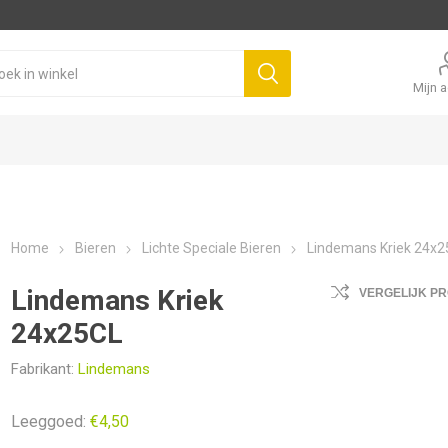
Mijn 
Home
Bieren
Lichte Speciale Bieren
Lindemans Kriek 24x2
Lindemans Kriek
VERGELIJK P
24x25CL
Fabrikant:
Lindemans
Leeggoed:
€4,50