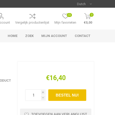
0
(0)
account
Vergelijk productenlijst
Mijn favorieten
€0,00
HOME
ZOEK
MIJN ACCOUNT
CONTACT
€16,40
RODUCT
i
h
TOEVOEGEN AAN VERLANGLIJST