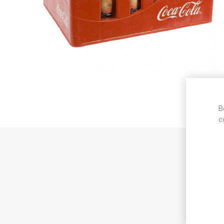
B
c
Best