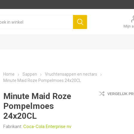
Mijn 
Home
Sappen
Vruchtensappen en nectars
Minute Maid Roze Pompelmoes 24x20CL
Minute Maid Roze
VERGELIJK P
Pompelmoes
24x20CL
Fabrikant:
Coca-Cola Enterprise nv