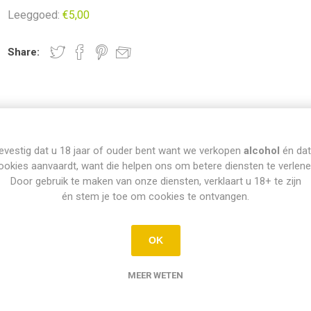
Leeggoed:
€5,00
Share:
evestig dat u 18 jaar of ouder bent want we verkopen
alcohol
én dat
INFO PICK-UP & LEVERING
ookies aanvaardt, want die helpen ons om betere diensten te verlene
Door gebruik te maken van onze diensten, verklaart u 18+ te zijn
én stem je toe om cookies te ontvangen.
Afhalen
OK
Di t.e.m. Za: Vandaag besteld vóór 15u = vandaag af te halen vanaf 16
ellingen op zondag en maandag kunnen dinsdag vanaf 12u afgehaald w
MEER WETEN