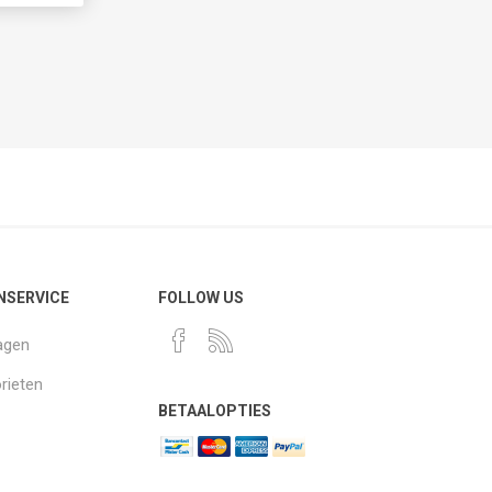
NSERVICE
FOLLOW US
agen
rieten
BETAALOPTIES