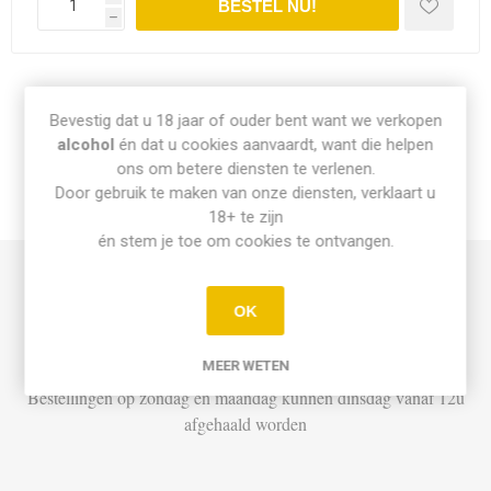
h
Share:
Bevestig dat u 18 jaar of ouder bent want we verkopen
alcohol
én dat u cookies aanvaardt, want die helpen
ons om betere diensten te verlenen.
Door gebruik te maken van onze diensten, verklaart u
INFO PICK-UP & LEVERING
18+ te zijn
én stem je toe om cookies te ontvangen.
Afhalen
OK
Di t.e.m. Za: Vandaag besteld vóór 15u = vandaag af te halen
vanaf 16u
MEER WETEN
Bestellingen op zondag en maandag kunnen dinsdag vanaf 12u
afgehaald worden