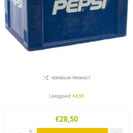
VERGELIJK PRODUCT
Leeggoed:
€4,50
€28,50
i