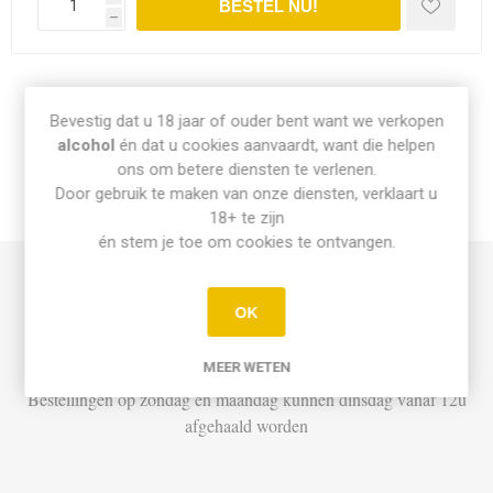
h
Share:
Bevestig dat u 18 jaar of ouder bent want we verkopen
alcohol
én dat u cookies aanvaardt, want die helpen
ons om betere diensten te verlenen.
Door gebruik te maken van onze diensten, verklaart u
INFO PICK-UP & LEVERING
18+ te zijn
én stem je toe om cookies te ontvangen.
Afhalen
OK
Di t.e.m. Za: Vandaag besteld vóór 15u = vandaag af te halen
vanaf 16u
MEER WETEN
Bestellingen op zondag en maandag kunnen dinsdag vanaf 12u
afgehaald worden