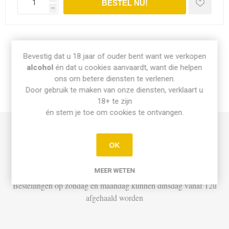
h
Share:
Bevestig dat u 18 jaar of ouder bent want we verkopen
alcohol
én dat u cookies aanvaardt, want die helpen
ons om betere diensten te verlenen.
Door gebruik te maken van onze diensten, verklaart u
INFO PICK-UP & LEVERING
18+ te zijn
én stem je toe om cookies te ontvangen.
Afhalen
OK
Di t.e.m. Za: Vandaag besteld vóór 15u = vandaag af te halen
vanaf 16u
MEER WETEN
Bestellingen op zondag en maandag kunnen dinsdag vanaf 12u
afgehaald worden