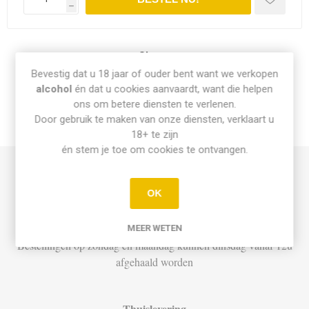
h
Share:
Bevestig dat u 18 jaar of ouder bent want we verkopen
alcohol
én dat u cookies aanvaardt, want die helpen
ons om betere diensten te verlenen.
Door gebruik te maken van onze diensten, verklaart u
INFO PICK-UP & LEVERING
18+ te zijn
én stem je toe om cookies te ontvangen.
Afhalen
OK
Di t.e.m. Za: Vandaag besteld vóór 15u = vandaag af te halen
vanaf 16u
MEER WETEN
Bestellingen op zondag en maandag kunnen dinsdag vanaf 12u
afgehaald worden
Thuislevering