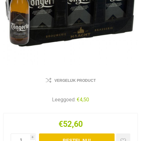
VERGELIJK PRODUCT
Leeggoed:
€4,50
€52,60
i