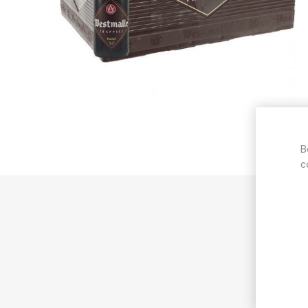
B
c
Best