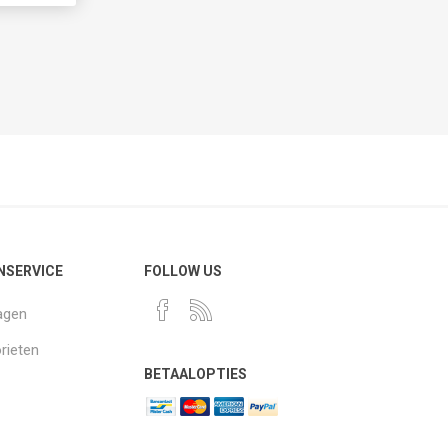
NSERVICE
FOLLOW US
agen
rieten
BETAALOPTIES