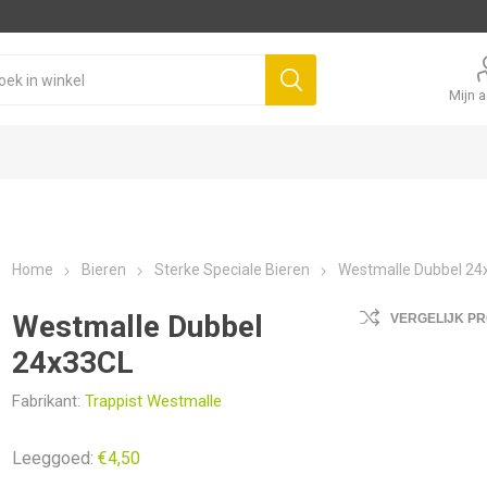
Mijn 
Home
Bieren
Sterke Speciale Bieren
Westmalle Dubbel 24
Westmalle Dubbel
VERGELIJK P
24x33CL
Fabrikant:
Trappist Westmalle
Leeggoed:
€4,50