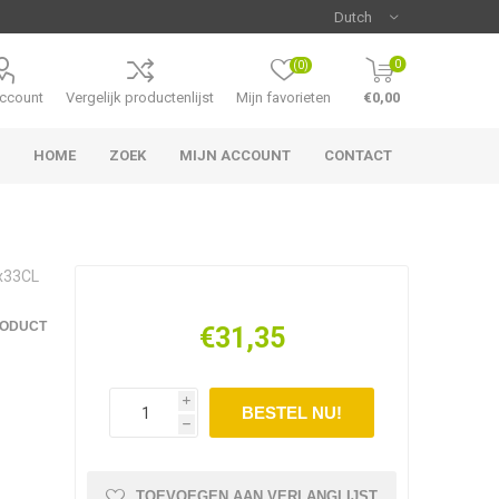
0
(0)
account
Vergelijk productenlijst
Mijn favorieten
€0,00
HOME
ZOEK
MIJN ACCOUNT
CONTACT
x33CL
RODUCT
€31,35
i
h
TOEVOEGEN AAN VERLANGLIJST