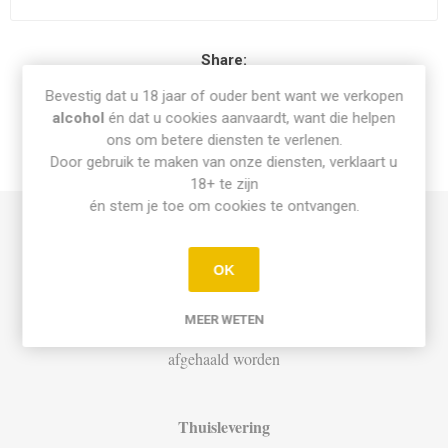
Share:
Bevestig dat u 18 jaar of ouder bent want we verkopen
alcohol
én dat u cookies aanvaardt, want die helpen
ons om betere diensten te verlenen.
Door gebruik te maken van onze diensten, verklaart u
INFO PICK-UP & LEVERING
18+ te zijn
én stem je toe om cookies te ontvangen.
Afhalen
OK
Di t.e.m. Za: Vandaag besteld vóór 15u = vandaag af te halen
vanaf 16u
MEER WETEN
Bestellingen op zondag en maandag kunnen dinsdag vanaf 12u
afgehaald worden
Thuislevering