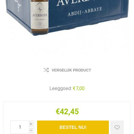
VERGELIJK PRODUCT
Leeggoed:
€7,00
€42,45
i
h