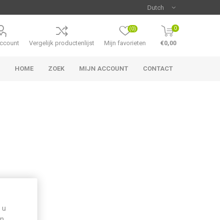
0
(0)
account
Vergelijk productenlijst
Mijn favorieten
€0,00
HOME
ZOEK
MIJN ACCOUNT
CONTACT
 u
n.