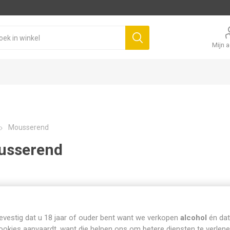
Mijn 
Mousserend
usserend
evestig dat u 18 jaar of ouder bent want we verkopen
alcohol
én dat
ookies aanvaardt, want die helpen ons om betere diensten te verlene