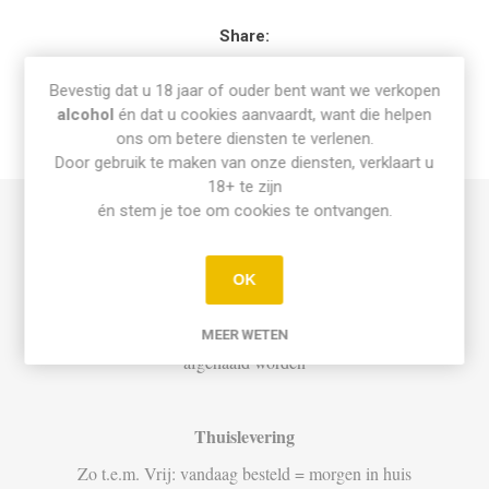
Share:
Bevestig dat u 18 jaar of ouder bent want we verkopen
alcohol
én dat u cookies aanvaardt, want die helpen
ons om betere diensten te verlenen.
INFO PICK-UP & LEVERING
Door gebruik te maken van onze diensten, verklaart u
18+ te zijn
én stem je toe om cookies te ontvangen.
Afhalen
Di t.e.m. Za: Vandaag besteld vóór 15u = vandaag af te halen
OK
vanaf 16u
Bestellingen op zondag en maandag kunnen dinsdag vanaf 12u
MEER WETEN
afgehaald worden
Thuislevering
Zo t.e.m. Vrij: vandaag besteld = morgen in huis