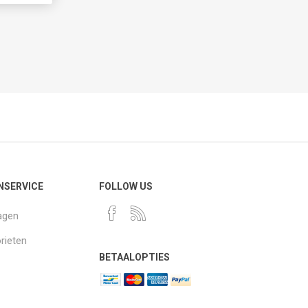
NSERVICE
FOLLOW US
agen
rieten
BETAALOPTIES