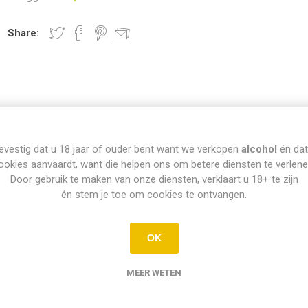
Share:
evestig dat u 18 jaar of ouder bent want we verkopen
alcohol
én dat
INFO PICK-UP & LEVERING
ookies aanvaardt, want die helpen ons om betere diensten te verlene
Door gebruik te maken van onze diensten, verklaart u 18+ te zijn
én stem je toe om cookies te ontvangen.
Afhalen
OK
Di t.e.m. Za: Vandaag besteld vóór 15u = vandaag af te halen vanaf 16
ellingen op zondag en maandag kunnen dinsdag vanaf 12u afgehaald w
MEER WETEN