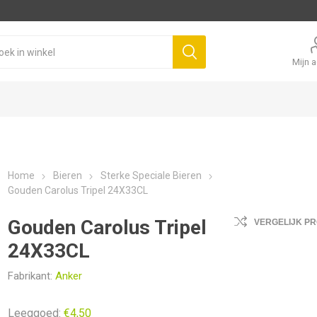
Mijn 
Home
Bieren
Sterke Speciale Bieren
Gouden Carolus Tripel 24X33CL
Gouden Carolus Tripel
VERGELIJK P
24X33CL
Fabrikant:
Anker
Leeggoed:
€4,50