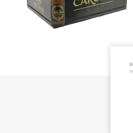
B
c
Best