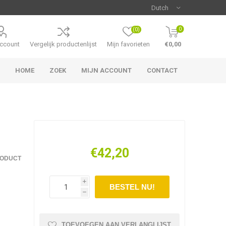
0
(0)
account
Vergelijk productenlijst
Mijn favorieten
€0,00
HOME
ZOEK
MIJN ACCOUNT
CONTACT
€42,20
RODUCT
i
h
TOEVOEGEN AAN VERLANGLIJST