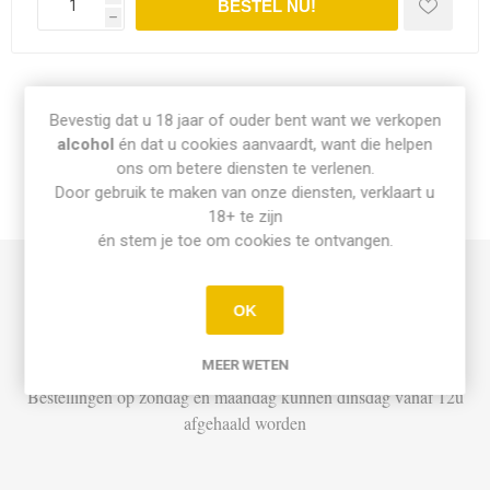
h
Share:
Bevestig dat u 18 jaar of ouder bent want we verkopen
alcohol
én dat u cookies aanvaardt, want die helpen
ons om betere diensten te verlenen.
Door gebruik te maken van onze diensten, verklaart u
INFO PICK-UP & LEVERING
18+ te zijn
én stem je toe om cookies te ontvangen.
Afhalen
OK
Di t.e.m. Za: Vandaag besteld vóór 15u = vandaag af te halen
vanaf 16u
MEER WETEN
Bestellingen op zondag en maandag kunnen dinsdag vanaf 12u
afgehaald worden