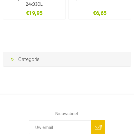
24x33CL
€19,95
€6,65
Categorie
Nieuwsbrief