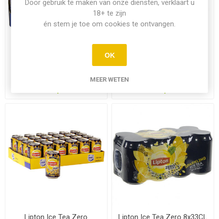
Door gebruik te maken van onze diensten, verklaart u
18+ te zijn
én stem je toe om cookies te ontvangen.
OK
Lipton Ice Tea Original
Lipton Ice Tea Original
Regular 24x33CL
Regular 6x1.5L PET
MEER WETEN
€19,95
€15,45
Lipton Ice Tea Zero
Lipton Ice Tea Zero 8x33CL