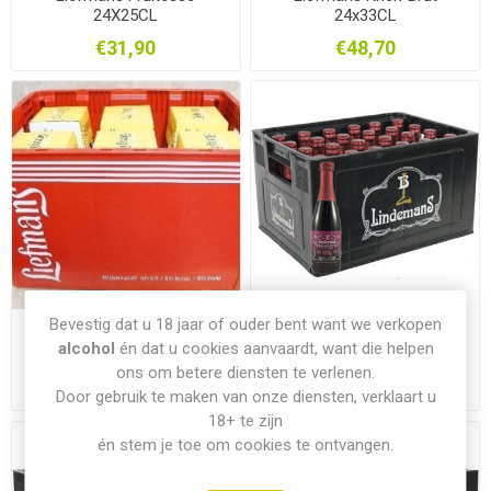
24X25CL
24x33CL
€31,90
€48,70
Bevestig dat u 18 jaar of ouder bent want we verkopen
Liefmans Yell-Oh on the
Lindemans Framboise
alcohol
én dat u cookies aanvaardt, want die helpen
rocks 24x25CL
24x25CL
ons om betere diensten te verlenen.
€27,35
€34,55
Door gebruik te maken van onze diensten, verklaart u
18+ te zijn
én stem je toe om cookies te ontvangen.