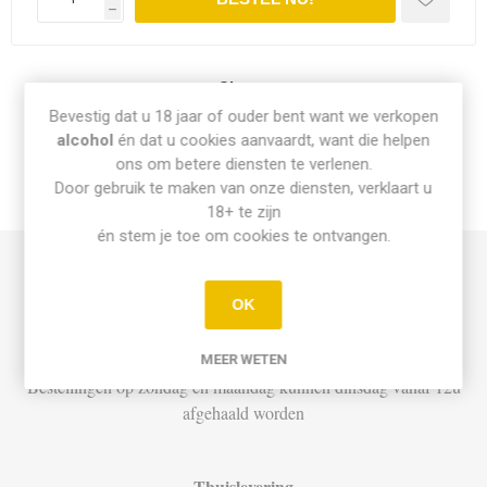
h
Share:
Bevestig dat u 18 jaar of ouder bent want we verkopen
alcohol
én dat u cookies aanvaardt, want die helpen
ons om betere diensten te verlenen.
Door gebruik te maken van onze diensten, verklaart u
INFO PICK-UP & LEVERING
18+ te zijn
én stem je toe om cookies te ontvangen.
Afhalen
OK
Di t.e.m. Za: Vandaag besteld vóór 15u = vandaag af te halen
vanaf 16u
MEER WETEN
Bestellingen op zondag en maandag kunnen dinsdag vanaf 12u
afgehaald worden
Thuislevering