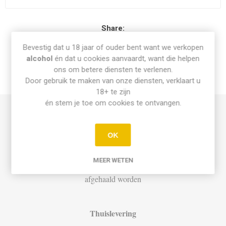
Share:
Bevestig dat u 18 jaar of ouder bent want we verkopen
alcohol
én dat u cookies aanvaardt, want die helpen
ons om betere diensten te verlenen.
Door gebruik te maken van onze diensten, verklaart u
INFO PICK-UP & LEVERING
18+ te zijn
én stem je toe om cookies te ontvangen.
Afhalen
OK
Di t.e.m. Za: Vandaag besteld vóór 15u = vandaag af te halen
vanaf 16u
MEER WETEN
Bestellingen op zondag en maandag kunnen dinsdag vanaf 12u
afgehaald worden
Thuislevering