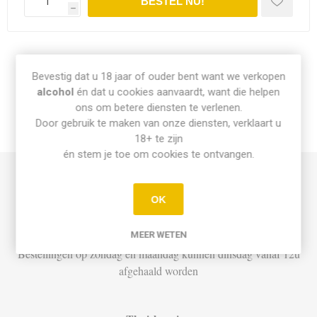
h
Share:
Bevestig dat u 18 jaar of ouder bent want we verkopen
alcohol
én dat u cookies aanvaardt, want die helpen
ons om betere diensten te verlenen.
Door gebruik te maken van onze diensten, verklaart u
INFO PICK-UP & LEVERING
18+ te zijn
én stem je toe om cookies te ontvangen.
Afhalen
OK
Di t.e.m. Za: Vandaag besteld vóór 15u = vandaag af te halen
vanaf 16u
MEER WETEN
Bestellingen op zondag en maandag kunnen dinsdag vanaf 12u
afgehaald worden