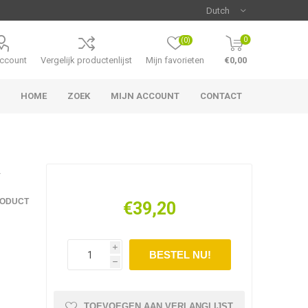
0
(0)
account
Vergelijk productenlijst
Mijn favorieten
€0,00
HOME
ZOEK
MIJN ACCOUNT
CONTACT
L
RODUCT
€39,20
i
h
TOEVOEGEN AAN VERLANGLIJST