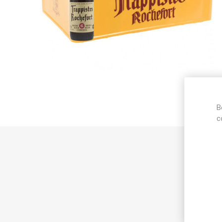
B
c
Best