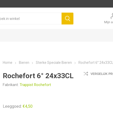
Mijn 
Home
Bieren
Sterke Speciale Bieren
Rochefort 6° 24x33C
Rochefort 6° 24x33CL
VERGELIJK P
Fabrikant:
Trappist Rochefort
Leeggoed:
€4,50