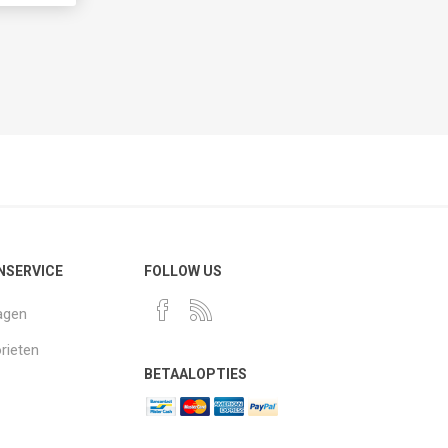
NSERVICE
FOLLOW US
agen
rieten
BETAALOPTIES