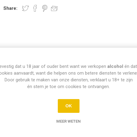
Share:
evestig dat u 18 jaar of ouder bent want we verkopen
alcohol
én dat
INFO PICK-UP & LEVERING
ookies aanvaardt, want die helpen ons om betere diensten te verlene
Door gebruik te maken van onze diensten, verklaart u 18+ te zijn
én stem je toe om cookies te ontvangen.
Afhalen
OK
Di t.e.m. Za: Vandaag besteld vóór 15u = vandaag af te halen vanaf 16
ellingen op zondag en maandag kunnen dinsdag vanaf 12u afgehaald w
MEER WETEN