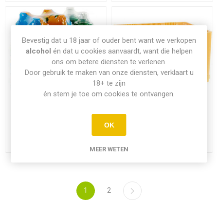
Bevestig dat u 18 jaar of ouder bent want we verkopen
alcohol
én dat u cookies aanvaardt, want die helpen
ons om betere diensten te verlenen.
Door gebruik te maken van onze diensten, verklaart u
18+ te zijn
én stem je toe om cookies te ontvangen.
Oasis Tropical 6X25CL PET
Schweppes Agrum 24x25CL
OK
€7,35
€22,05
MEER WETEN
1
2