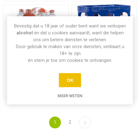
Bevestig dat u 18 jaar of ouder bent want we verkopen
alcohol
én dat u cookies aanvaardt, want die helpen
ons om betere diensten te verlenen.
Door gebruik te maken van onze diensten, verklaart u
18+ te zijn
én stem je toe om cookies te ontvangen.
Spa Bruisend water 6x1.5L
Spa Bruisend water 6x1L
OK
PET
€7,85
€4,15
MEER WETEN
1
2