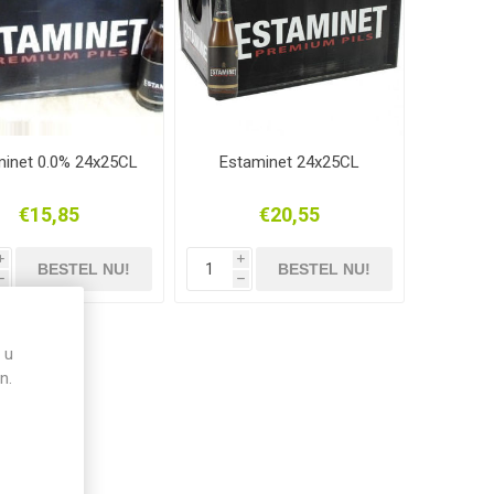
minet 0.0% 24x25CL
Estaminet 24x25CL
€15,85
€20,55
i
i
h
h
 u
n.