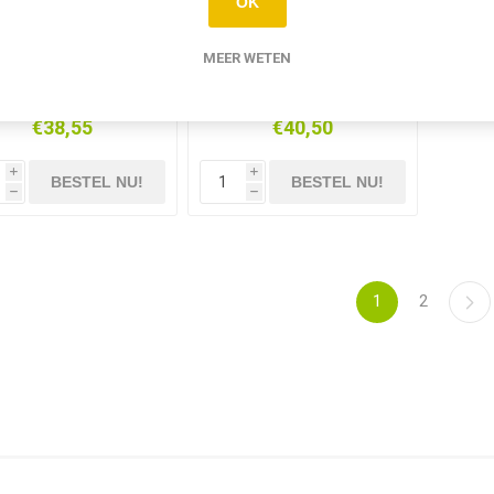
OK
MEER WETEN
La Trappe Blond
La Trappe Dubbel
24X33CL
24X33CL
€38,55
€40,50
i
i
h
h
1
2