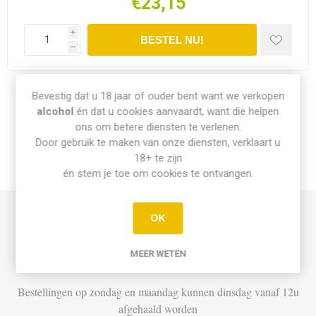
€23,15
i
h
Bevestig dat u 18 jaar of ouder bent want we verkopen
Share:
alcohol
én dat u cookies aanvaardt, want die helpen
ons om betere diensten te verlenen.
Door gebruik te maken van onze diensten, verklaart u
18+ te zijn
INFO PICK-UP & LEVERING
én stem je toe om cookies te ontvangen.
OK
Afhalen
Di t.e.m. Za: Vandaag besteld vóór 15u = vandaag af te halen
MEER WETEN
vanaf 16u
Bestellingen op zondag en maandag kunnen dinsdag vanaf 12u
afgehaald worden