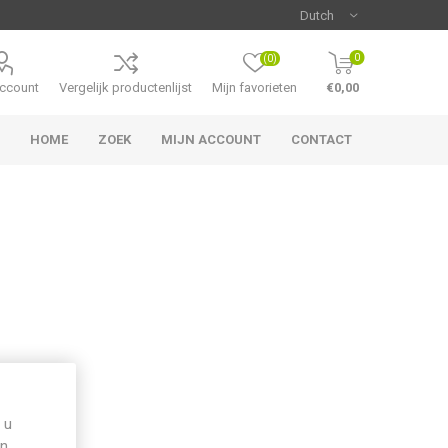
0
(0)
account
Vergelijk productenlijst
Mijn favorieten
€0,00
HOME
ZOEK
MIJN ACCOUNT
CONTACT
 u
n.