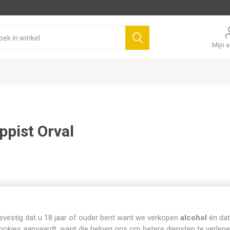
Mijn 
ppist Orval
evestig dat u 18 jaar of ouder bent want we verkopen
alcohol
én dat
ookies aanvaardt, want die helpen ons om betere diensten te verlene