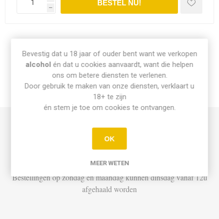
h
Share:
Bevestig dat u 18 jaar of ouder bent want we verkopen
alcohol
én dat u cookies aanvaardt, want die helpen
ons om betere diensten te verlenen.
Door gebruik te maken van onze diensten, verklaart u
INFO PICK-UP & LEVERING
18+ te zijn
én stem je toe om cookies te ontvangen.
Afhalen
OK
Di t.e.m. Za: Vandaag besteld vóór 15u = vandaag af te halen
vanaf 16u
MEER WETEN
Bestellingen op zondag en maandag kunnen dinsdag vanaf 12u
afgehaald worden