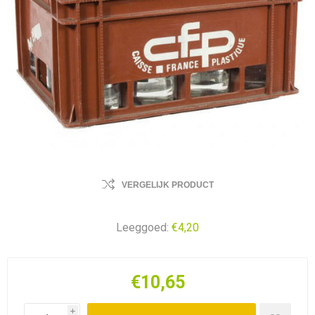
VERGELIJK PRODUCT
Leeggoed:
€4,20
€10,65
i